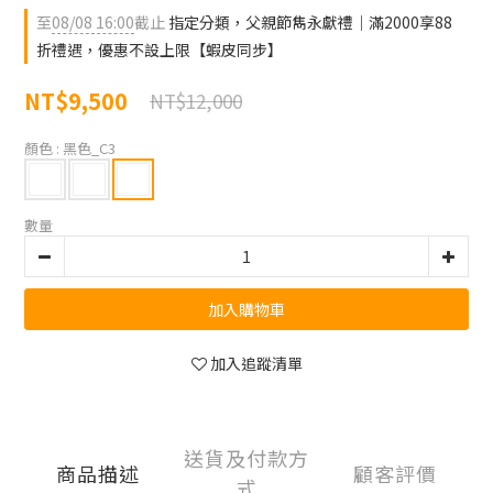
至
08/08 16:00
截止
指定分類，父親節雋永獻禮｜滿2000享88
折禮遇，優惠不設上限【蝦皮同步】
NT$9,500
NT$12,000
顏色
: 黑色_C3
數量
加入購物車
加入追蹤清單
送貨及付款方
商品描述
顧客評價
式