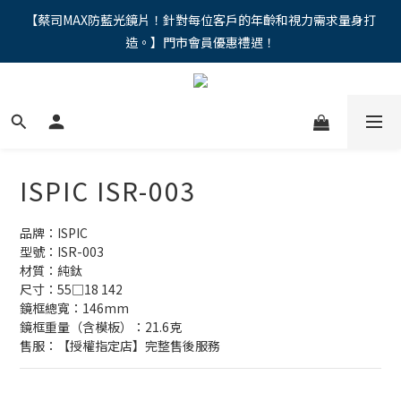
"馬年新章續寫，視界品味進階，限時禮遇 9 折無上限，12期分期
【蔡司MAX防藍光鏡片！針對每位客戶的年齡和視力需求量身打
造。】門市會員優惠禮遇！
免手續費。。
"馬年新章續寫，視界品味進階，限時禮遇 9 折無上限，12期分期
免手續費。。
ISPIC ISR-003
品牌：ISPIC
型號：ISR-003
材質：純鈦
尺寸：55□18 142
鏡框總寬：146mm
鏡框重量（含模板）：21.6克
售服：【授權指定店】完整售後服務