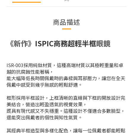
商品描述
《新作》
ISPIC商務超輕半框
眼鏡
ISR-003採用純鈦材質，這種高端材質以其極輕重量和卓
越的抗腐蝕性能著稱，
能大幅降低長時間佩戴時的鼻樑與耳部壓力，讓您在全天
佩戴中感受到幾乎無感的輕鬆舒適。
框形採用半框設計，上框清晰的直線與下框的開放設計完
美結合，營造出輕盈透氣的視覺效果，
既具有現代感又不失穩重。這種設計不僅適合多數臉型，
還能突出佩戴者的個性與知性氣質。
其經典半框造型與多樣化配色，讓每一位佩戴者都能輕鬆