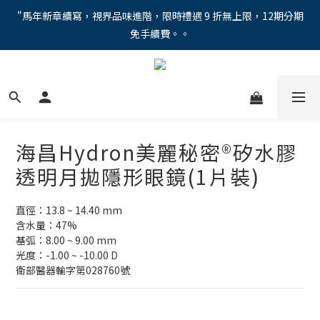
"馬年新章續寫，視界品味進階，限時禮遇 9 折無上限，12期分期
"馬年新章續寫，視界品味進階，限時禮遇 9 折無上限，12期分期
免手續費。。
免手續費。。
全新上市【全視線第九代變色鏡片GEN S】，門市配鏡享限時體驗
優惠價！
【蔡司MAX防藍光鏡片！針對每位客戶的年齡和視力需求量身打
造。】門市會員優惠禮遇！
海昌Hydron美麗秘密®矽水膠
"馬年新章續寫，視界品味進階，限時禮遇 9 折無上限，12期分期
透明月拋隱形眼鏡(1片裝)
免手續費。。
直徑：13.8 ~ 14.40 mm
含水量：47%
基弧：8.00 ~ 9.00 mm
光度：-1.00 ~ -10.00 D
衛部醫器輸字第028760號