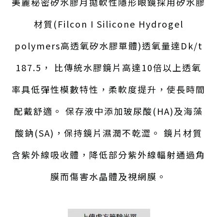
美麗秘密矽水膠月拋軟性隱形眼鏡採用矽水膠
材質(Filcon I Silicone Hydrogel
polymers高透氧矽水膠單體)透氧量達Dk/t
187.5， 比傳統水膠鏡片高達10倍以上透氧
率具低彈性模數特性，柔軟度提升，使長時間
配戴舒適。 保存液中添加玻尿酸(HA)及海藻
酸鈉(SA)，保持鏡片濕潤不乾澀。 鏡片材質
含紫外線吸收體，降低部分紫外線輻射通過角
膜而傷害水晶體及視網膜。