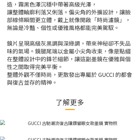
造，霧黑色澤沉穩中帶著高級光澤，
讓整體輪廓利落又俐落。偏尖角的外擴設計，讓臉
部線條瞬間更立體，戴上就像開啟「時尚濾鏡」，
無論是冷豔、個性或優雅風格都能完美駕馭。
鏡片呈現高級灰黑調與深綠調，帶來神秘卻不失品
味的氣場。鏡腿尾端以金屬小尖角收束，像是點綴
在整體設計中的鋒芒細節，讓這副墨鏡在優雅與個
性之間取得完美平衡。
整體外觀不僅時尚，更散發出專屬於 GUCCI 的都會
與復古並存的精神。
了解更多