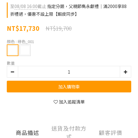
至
08/08 16:00
截止
指定分類，父親節雋永獻禮｜滿2000享88
折禮遇，優惠不設上限【蝦皮同步】
NT$17,730
NT$19,700
顏色
: 綠色_001
數量
加入購物車
加入追蹤清單
送貨及付款方
商品描述
顧客評價
式