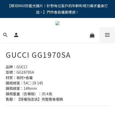
"馬年新章續寫，視界品味進階，限時禮遇 9 折無上限，12期分期
【蔡司MAX防藍光鏡片！針對每位客戶的年齡和視力需求量身打
造。】門市會員優惠禮遇！
免手續費。。
"馬年新章續寫，視界品味進階，限時禮遇 9 折無上限，12期分期
免手續費。。
GUCCI GG1970SA
品牌：GUCCI
型號：GG1970SA
材質：板材+金屬
鏡框總寬：54□ 19 145
鏡框總寬：149mm
鏡框重量（含模板）：35.4克
售服：【授權指定店】完整售後服務