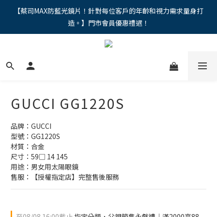
"馬年新章續寫，視界品味進階，限時禮遇 9 折無上限，12期分期
【蔡司MAX防藍光鏡片！針對每位客戶的年齡和視力需求量身打
造。】門市會員優惠禮遇！
免手續費。。
"馬年新章續寫，視界品味進階，限時禮遇 9 折無上限，12期分期
免手續費。。
GUCCI GG1220S
品牌：GUCCI
型號：GG1220S
材質：合金
尺寸：59□ 14 145
用途：男女用太陽眼鏡
售服：【授權指定店】完整售後服務
至
08/08 16:00
截止
指定分類，父親節雋永獻禮｜滿2000享88