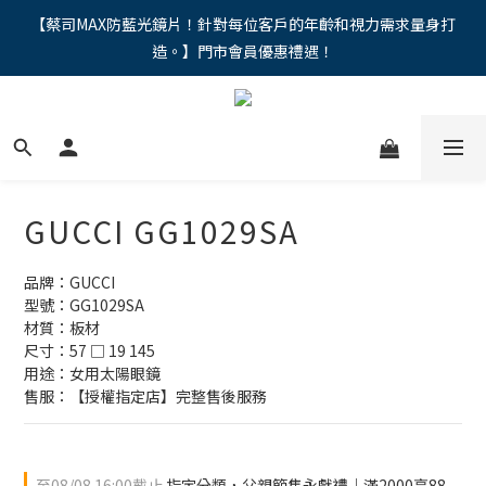
"馬年新章續寫，視界品味進階，限時禮遇 9 折無上限，12期分期
【蔡司MAX防藍光鏡片！針對每位客戶的年齡和視力需求量身打
造。】門市會員優惠禮遇！
免手續費。。
"馬年新章續寫，視界品味進階，限時禮遇 9 折無上限，12期分期
免手續費。。
GUCCI GG1029SA
品牌：GUCCI
型號：GG1029SA
材質：板材
尺寸：57 □ 19 145
用途：女用太陽眼鏡
售服：【授權指定店】完整售後服務
至
08/08 16:00
截止
指定分類，父親節雋永獻禮｜滿2000享88