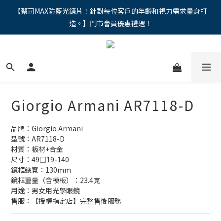
"馬年新章續寫，視界品味進階，限時禮遇 9 折無上限，12期分期
【蔡司MAX防藍光鏡片！針對每位客戶的年齡和視力需求量身打
造。】門市會員優惠禮遇！
免手續費。。
"馬年新章續寫，視界品味進階，限時禮遇 9 折無上限，12期分期
免手續費。。
Giorgio Armani AR7118-D
品牌：Giorgio Armani
型號：AR7118-D
材質：板材+合金
尺寸：49□19-140
鏡框總寬：130mm
鏡框重量（含模板）：23.4克
用途：男女用光學眼鏡
售服：【授權指定店】完整售後服務