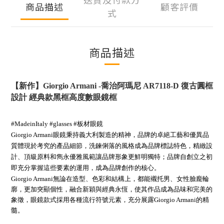
商品描述
顧客評價
式
商品描述
【新作】
Giorgio Armani
-
喬治阿瑪尼
AR7118-D
復古圓框
設計 經典款黑框高度數
眼鏡框
#Madein
Italy
#glasses
#板材眼鏡
Giorgio Armani眼鏡秉持義大利製造的精神，品牌的卓絕工藝和優異品
質體現於考究的產品細節，洗鍊俐落的風格成為品牌標誌特色，精緻設
計、頂級原料和雋永優雅風範讓品牌形象更鮮明獨特；品牌自創立之初
即充分掌握這些要素的運用，成為品牌創作的核心。
Giorgio Armani無論在造型、色彩和結構上，都能襯托男、女性臉龐輪
廓，更加突顯個性，融合新穎與經典永恆，使其作品成為品味和完美的
象徵，眼鏡款式採用各種流行符號元素，充分展露Giorgio Armani的精
髓。