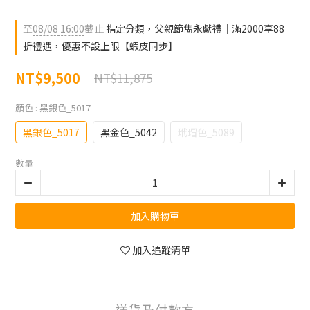
至
08/08 16:00
截止
指定分類，父親節雋永獻禮｜滿2000享88
折禮遇，優惠不設上限【蝦皮同步】
NT$9,500
NT$11,875
顏色
: 黑銀色_5017
黑銀色_5017
黑金色_5042
玳瑁色_5089
數量
加入購物車
加入追蹤清單
送貨及付款方