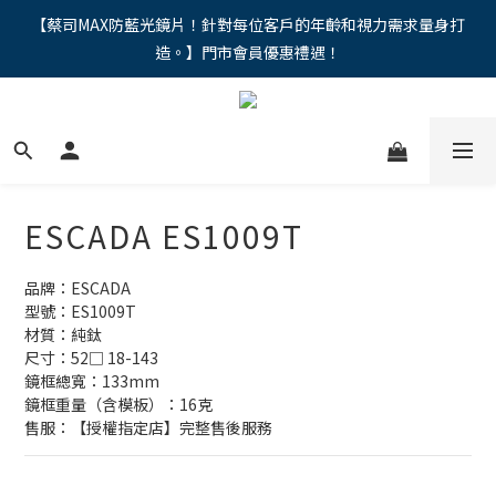
"馬年新章續寫，視界品味進階，限時禮遇 9 折無上限，12期分期
【蔡司MAX防藍光鏡片！針對每位客戶的年齡和視力需求量身打
造。】門市會員優惠禮遇！
免手續費。。
"馬年新章續寫，視界品味進階，限時禮遇 9 折無上限，12期分期
免手續費。。
ESCADA ES1009T
品牌：ESCADA
型號：ES1009T
材質：純鈦
尺寸：52□ 18-143
鏡框總寬：133mm
鏡框重量（含模板）：16克
售服：【授權指定店】完整售後服務