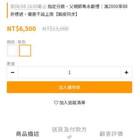
至
08/08 16:00
截止
指定分類，父親節雋永獻禮｜滿2000享88
折禮遇，優惠不設上限【蝦皮同步】
NT$6,500
NT$13,000
顏色
: 紫色
數量
加入購物車
加入追蹤清單
送貨及付款方
商品描述
顧客評價
式