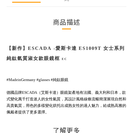
商品描述
【新作】
ESCADA
-
愛斯卡達
ES1009T
女士系列
純鈦氣質淑女款
眼鏡框
EC
#MadeinGermany #glasses #純鈦
眼鏡
德國品牌ESCADA（艾斯卡達）眼鏡架產地有法國、義大利和日本，款
式變化萬千打造迷人的女性氣質，其設計風格線條流暢簡潔展現自然和
高貴氣質，用色的多樣變化烘托出成熟女性的過人魅力，給成熟高雅的
佩戴者提供了更多選擇。
了解更多