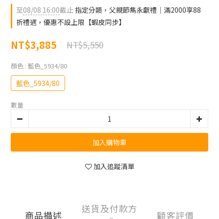
至
08/08 16:00
截止
指定分類，父親節雋永獻禮｜滿2000享88
折禮遇，優惠不設上限【蝦皮同步】
NT$3,885
NT$5,550
顏色
: 藍色_5934/80
藍色_5934/80
數量
加入購物車
加入追蹤清單
送貨及付款方
商品描述
顧客評價