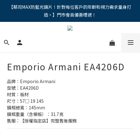
"馬年新章續寫，視界品味進階，限時禮遇 9 折無上限，12期分期
【蔡司MAX防藍光鏡片！針對每位客戶的年齡和視力需求量身打
造。】門市會員優惠禮遇！
免手續費。。
"馬年新章續寫，視界品味進階，限時禮遇 9 折無上限，12期分期
免手續費。。
Emporio Armani EA4206D
品牌：Emporio Armani
型號：EA4206D
材質：板材
尺寸：57□ 19 145
鏡框總寬：145mm
鏡框重量（含模板）：31.7克
售服：【授權指定店】完整售後服務