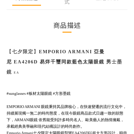
式
商品描述
【七夕限定】
EMPORIO ARMANI
亞曼
尼
EA4206D
易烊千璽同款藍色太陽眼鏡 男
士墨
鏡
EA
#sunglasses
#板材太陽眼鏡 #方形墨鏡
EMPORIO ARMANI 眼鏡秉持其品牌核心，在快速變遷的流行文化中，
持續展現獨一無二的時尚態度，在現今眼鏡商品款式日趨一致的狀態
下，ARMANI眼鏡 依舊能受到許多時尚名人、歐美藝人的熱情擁戴，
承載經典美學融和現代結構設計的時尚創作。
Emporio Armani七夕限定太陽眼鏡型號EA4206D以超大方形設計，時尚