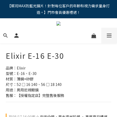
"馬年新章續寫，視界品味進階，限時禮遇 9 折無上限，12期分期
【蔡司MAX防藍光鏡片！針對每位客戶的年齡和視力需求量身打
造。】門市會員優惠禮遇！
免手續費。。
"馬年新章續寫，視界品味進階，限時禮遇 9 折無上限，12期分期
免手續費。。
Elixir E-16 E-30
品牌：Elixir
型號：E-16、E-30
材質：薄鋼+矽膠
尺寸：52 □ 16 140、56 □ 18 140
用途：男用近視眼鏡
售服：【授權指定店】完整售後服務
至
08/17 16:00
截止
指定分類，夏末鎏光珍藏 ‧ 專屬夏日禮遇