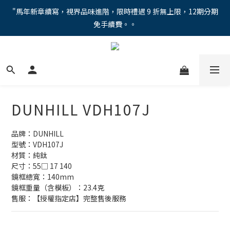
"馬年新章續寫，視界品味進階，限時禮遇 9 折無上限，12期分期
"馬年新章續寫，視界品味進階，限時禮遇 9 折無上限，12期分期
免手續費。。
免手續費。。
全新上市【全視線第九代變色鏡片GEN S】，門市配鏡享限時體驗
優惠價！
【蔡司MAX防藍光鏡片！針對每位客戶的年齡和視力需求量身打
造。】門市會員優惠禮遇！
DUNHILL VDH107J
"馬年新章續寫，視界品味進階，限時禮遇 9 折無上限，12期分期
免手續費。。
品牌：DUNHILL
型號：VDH107J
材質：純鈦
尺寸：55□ 17 140
鏡框總寬：140mm
鏡框重量（含模板）：23.4克
售服：【授權指定店】完整售後服務