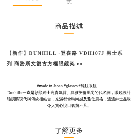
式
商品描述
【新作】
DUNHILL
-
登喜路
VDH107J
男士
系
列
商務斯文復古方框眼鏡架
DH
#made in Japan #glasses #純鈦眼鏡
Dunhillu一直是彰顯紳士高貴氣質、典雅英倫風尚的代名詞，眼鏡設計
強調將現代與傳統相結合，充滿都會時尚感及雅仕風格，濃濃紳士品味
令人賞心悅目氣勢不凡。
了解更多