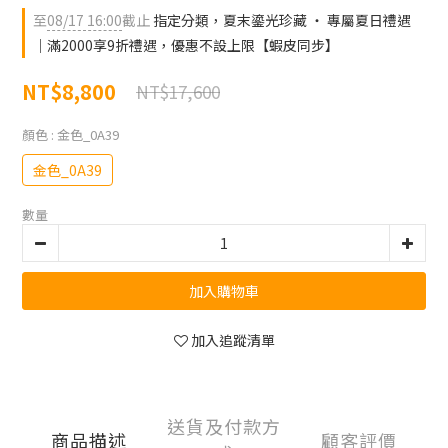
至
08/17 16:00
截止
指定分類，夏末鎏光珍藏 ‧ 專屬夏日禮遇
｜滿2000享9折禮遇，優惠不設上限【蝦皮同步】
NT$8,800
NT$17,600
顏色
: 金色_0A39
金色_0A39
數量
加入購物車
加入追蹤清單
送貨及付款方
商品描述
顧客評價