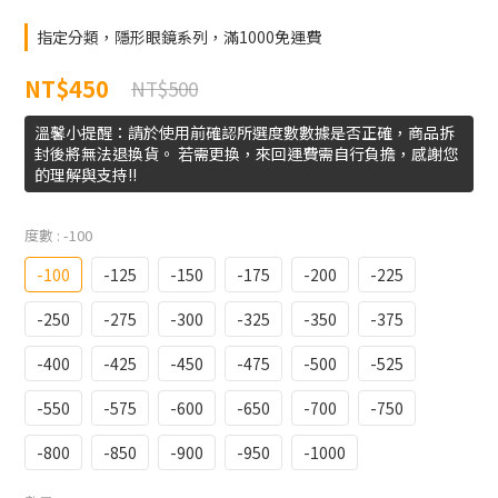
指定分類，隱形眼鏡系列，滿1000免運費
NT$450
NT$500
溫馨小提醒：請於使用前確認所選度數數據是否正確，商品拆
封後將無法退換貨。 若需更換，來回運費需自行負擔，感謝您
的理解與支持!!
度數
: -100
-100
-125
-150
-175
-200
-225
-250
-275
-300
-325
-350
-375
-400
-425
-450
-475
-500
-525
-550
-575
-600
-650
-700
-750
-800
-850
-900
-950
-1000