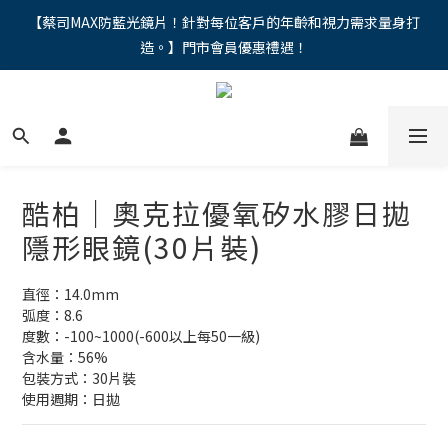
"馬年新章續寫，視界品味進階，限時禮遇 9 折無上限，12期分期
【蔡司MAX防藍光鏡片！針對每位客戶的年齡和視力需求量身打
造。】門市會員優惠禮遇！
免手續費。。
"馬年新章續寫，視界品味進階，限時禮遇 9 折無上限，12期分期
免手續費。。
酷柏｜奧克拉優氧矽水膠日拋
隱形眼鏡(30片裝)
直徑：14.0mm
弧度：8.6
度數：-100~1000(-600以上每50一級)
含水量：56%
包裝方式：30片裝
使用週期：日拋