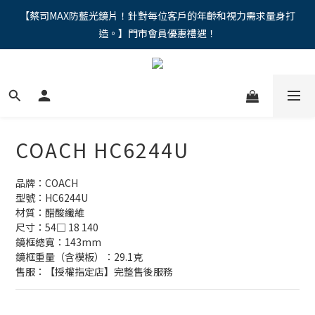
"馬年新章續寫，視界品味進階，限時禮遇 9 折無上限，12期分期
【蔡司MAX防藍光鏡片！針對每位客戶的年齡和視力需求量身打
造。】門市會員優惠禮遇！
免手續費。。
"馬年新章續寫，視界品味進階，限時禮遇 9 折無上限，12期分期
免手續費。。
COACH HC6244U
品牌：COACH
型號：HC6244U
材質：醋酸纖維
尺寸：54□ 18 140
鏡框總寬：143mm
鏡框重量（含模板）：29.1克
售服：【授權指定店】完整售後服務