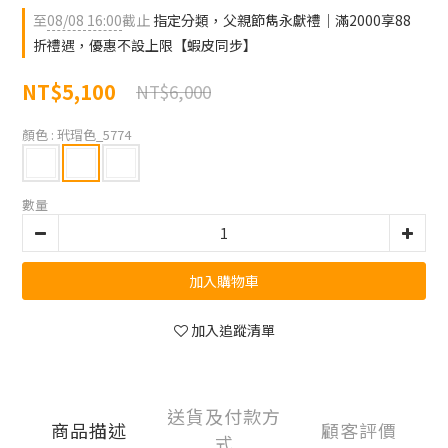
至
08/08 16:00
截止
指定分類，父親節雋永獻禮｜滿2000享88
折禮遇，優惠不設上限【蝦皮同步】
NT$5,100
NT$6,000
顏色
: 玳瑁色_5774
數量
加入購物車
加入追蹤清單
送貨及付款方
商品描述
顧客評價
式