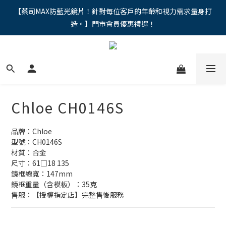
"馬年新章續寫，視界品味進階，限時禮遇 9 折無上限，12期分期
【蔡司MAX防藍光鏡片！針對每位客戶的年齡和視力需求量身打
造。】門市會員優惠禮遇！
免手續費。。
"馬年新章續寫，視界品味進階，限時禮遇 9 折無上限，12期分期
免手續費。。
Chloe CH0146S
品牌：Chloe 
型號：CH0146S
材質：合金
尺寸：61□18 135
鏡框總寬：147mm
鏡框重量（含模板）：35克
售服：【授權指定店】完整售後服務