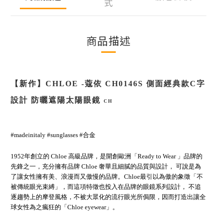
式
商品描述
【新作】
CHLOE
-
蔻依
CH0146S
側面經典款C字
設計 防曬遮陽太陽眼鏡
CH
#madeinitaly #sunglasses #合金
1952年創立的 Chloe 高級品牌，是開創歐洲「Ready to Wear 」品牌的
先鋒之一，充分擁有品牌 Chloe 奢華且細膩的品質與設計， 可說是為
了讓女性擁有美、浪漫而又傲慢的品牌。Chloe最引以為傲的象徵「不
被傳統眼光束縛」，而這項特徵也投入在品牌的眼鏡系列設計， 不追
逐趨勢上的摩登風格，不被大眾化的流行眼光所侷限，因而打造出讓全
球女性為之瘋狂的「Chloe eyewear」。