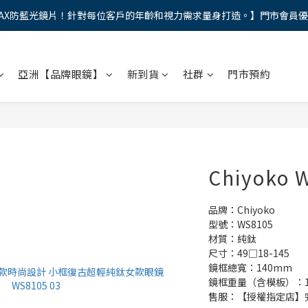
AX防藍光鏡片！針對每位客戶的年齡和視力需求量身打造。】門市會員
馬年新章續寫，視界品味進階，限時禮遇 9 折無上限，12期分期免手續費
馬年新章續寫，視界品味進階，限時禮遇 9 折無上限，12期分期免手續費
亞洲【品牌眼鏡】
新到貨
社群
門市預約
Chiyoko 
品牌：Chiyoko
型號：WS8105
材質：純鈦
尺寸：49□18-145
鏡框總寬：140mm
鏡框重量（含模板）：10
售服：【授權指定店】