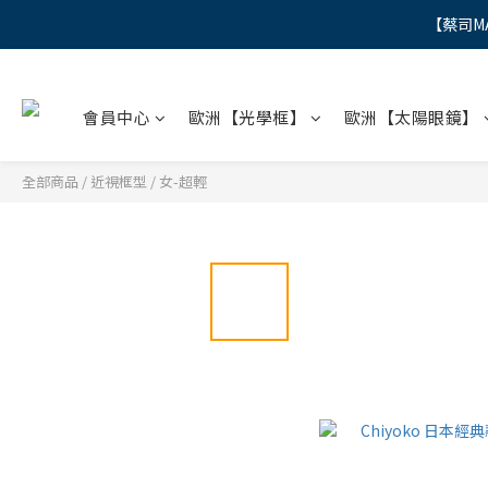
【蔡司M
"
"
會員中心
歐洲【光學框】
歐洲【太陽眼鏡】
全部商品
/
近視框型
/
女-超輕