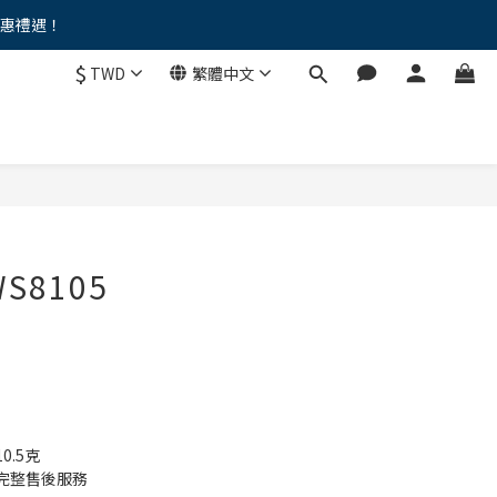
優惠禮遇！
。。
$
TWD
繁體中文
。。
WS8105
.5克
完整售後服務