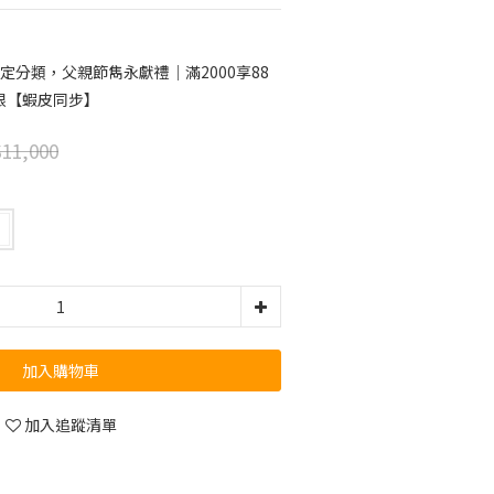
定分類，父親節雋永獻禮｜滿2000享88
限【蝦皮同步】
11,000
加入購物車
加入追蹤清單