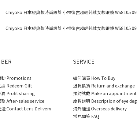
BER
SERVICE
 Promotions
如何購買 How To Buy
 Redeem Gift
退貨換貨 Return and exchange
 Profit sharing
預約試戴 Make an appointment
After-sales service
度數說明 Description of eye deg
 Contact Lens Delivery
海外運送 Overseas delivery
常見問答 FAQ