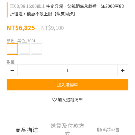
至
08/08 16:00
截止
指定分類，父親節雋永獻禮｜滿2000享88
折禮遇，優惠不設上限【蝦皮同步】
NT$6,825
NT$9,100
顏色
: 黑色_3001
數量
加入購物車
加入追蹤清單
送貨及付款方
商品描述
顧客評價
式