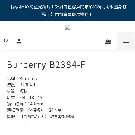
"馬年新章續寫，視界品味進階，限時禮遇 9 折無上限，12期分期
【蔡司MAX防藍光鏡片！針對每位客戶的年齡和視力需求量身打
造。】門市會員優惠禮遇！
免手續費。。
"馬年新章續寫，視界品味進階，限時禮遇 9 折無上限，12期分期
免手續費。。
Burberry B2384-F
品牌：Burberry
型號：B2384-F
材質：板材
尺寸：55□ 18 145
鏡框總寬：143mm
鏡框重量（含模板）：24.4克
售服：【授權指定店】完整售後服務