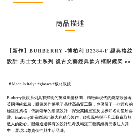
商品描述
【新作】
BURBERRY
-
博柏利
B2384-F
經典格紋
設計 男士女士
系列
復古文藝經典款方框眼鏡架
BR
＃Made In Italye #glasses #板材眼鏡
Burberry眼鏡系列具有鮮明的英國風情格調，精緻而現代的鏡架散發著
英國傳統氣息，眼鏡製作傳承了品牌高品質工藝，也保留了一些經典的
標誌性風格，低調奢華的細膩設計，深受英國皇室及世界知名明星所喜
愛。Burberry於倫敦設計義大利精心製作，經典風格與不凡工藝贏取無
數人的歡心。眼鏡透過獨有的設計思考及精湛工藝將經典元素注入其
中，展現出尊貴個性與生活品味。