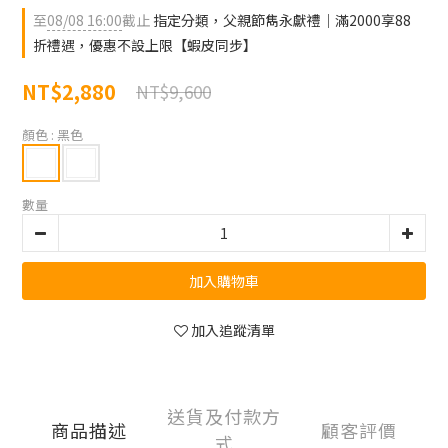
至
08/08 16:00
截止
指定分類，父親節雋永獻禮｜滿2000享88
折禮遇，優惠不設上限【蝦皮同步】
NT$2,880
NT$9,600
顏色
: 黑色
數量
加入購物車
加入追蹤清單
送貨及付款方
商品描述
顧客評價
式