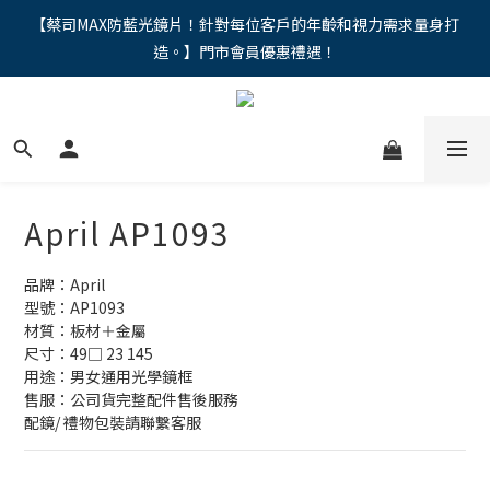
"馬年新章續寫，視界品味進階，限時禮遇 9 折無上限，12期分期
【蔡司MAX防藍光鏡片！針對每位客戶的年齡和視力需求量身打
造。】門市會員優惠禮遇！
免手續費。。
"馬年新章續寫，視界品味進階，限時禮遇 9 折無上限，12期分期
免手續費。。
April AP1093
品牌：April
型號：AP1093
材質：板材＋金屬
尺寸：49□ 23 145 
用途：男女通用光學鏡框
售服：公司貨完整配件售後服務
配鏡/ 禮物包裝請聯繫客服