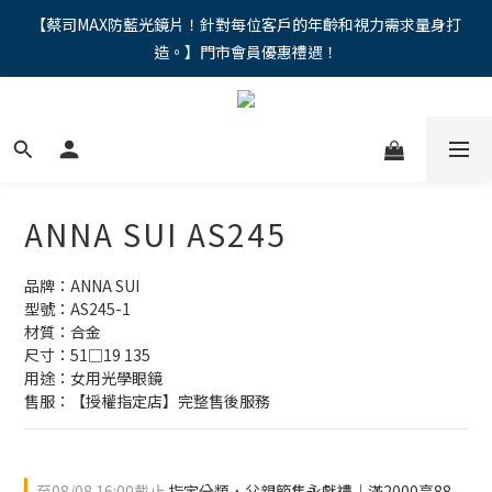
"馬年新章續寫，視界品味進階，限時禮遇 9 折無上限，12期分期
【蔡司MAX防藍光鏡片！針對每位客戶的年齡和視力需求量身打
造。】門市會員優惠禮遇！
免手續費。。
"馬年新章續寫，視界品味進階，限時禮遇 9 折無上限，12期分期
免手續費。。
ANNA SUI AS245
品牌：ANNA SUI
型號：AS245-1
材質：合金
尺寸：51□19 135
用途：女用光學眼鏡
售服：【授權指定店】完整售後服務
至
08/08 16:00
截止
指定分類，父親節雋永獻禮｜滿2000享88