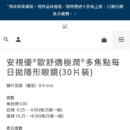
"馬年新章續寫，視界品味進階，限時禮遇 9 折無上限，12期分期
"馬年新章續寫，視界品味進階，限時禮遇 9 折無上限，12期分期
免手續費。。
免手續費。。
全新上市【全視線第九代變色鏡片GEN S】，門市配鏡享限時體驗
優惠價！
【蔡司MAX防藍光鏡片！針對每位客戶的年齡和視力需求量身打
造。】門市會員優惠禮遇！
安視優®歐舒適極潤®多焦點每
"馬年新章續寫，視界品味進階，限時禮遇 9 折無上限，12期分期
日拋隱形眼鏡(30片裝)
免手續費。。
鏡片弧度（基弧）8.4 mm
度數
無近視 0.00
近視 -0.25 ~ -9.00(每25度一級)
遠視 +0.25 ~ +6.00(每25度一級)
老花度數