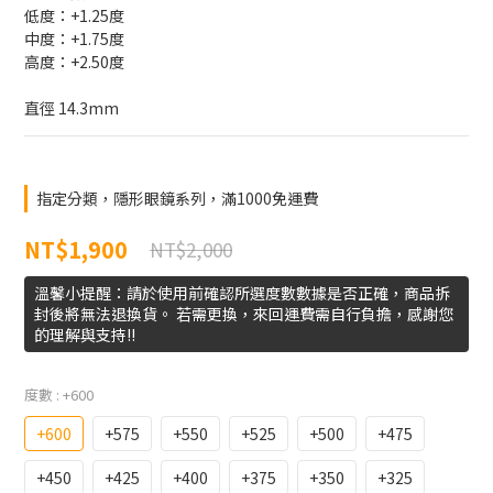
低度：+1.25度
中度：+1.75度
高度：+2.50度
直徑 14.3mm
指定分類，隱形眼鏡系列，滿1000免運費
NT$1,900
NT$2,000
溫馨小提醒：請於使用前確認所選度數數據是否正確，商品拆
封後將無法退換貨。 若需更換，來回運費需自行負擔，感謝您
的理解與支持!!
度數
: +600
+600
+575
+550
+525
+500
+475
+450
+425
+400
+375
+350
+325