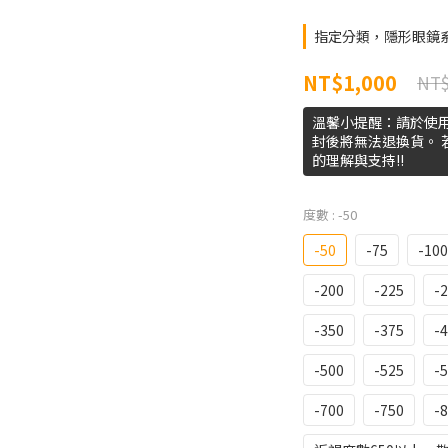
指定分類，隱形眼鏡系
NT$1,000
NT$
溫馨小提醒：請於使
封後將無法退換貨。
的理解與支持!!
度數
: -50
-50
-75
-100
-200
-225
-
-350
-375
-
-500
-525
-
-700
-750
-