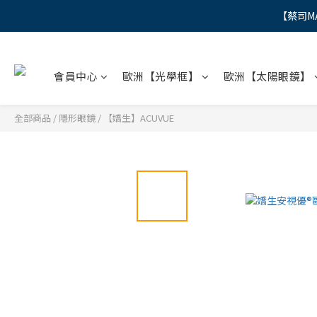
【蔡司M
"
"
會員中心
歐洲【光學框】
歐洲【太陽眼鏡】
全部商品
/
隱形眼鏡
/
【嬌生】ACUVUE