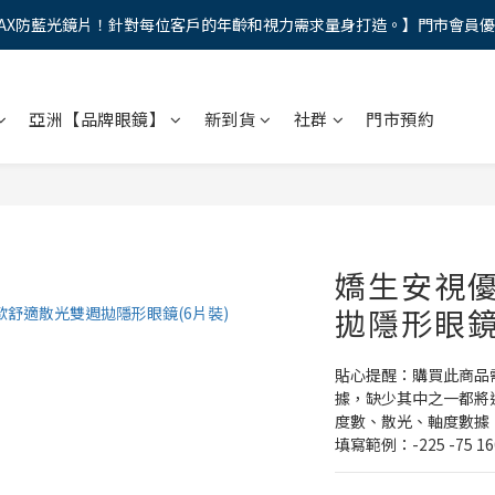
AX防藍光鏡片！針對每位客戶的年齡和視力需求量身打造。】門市會員
馬年新章續寫，視界品味進階，限時禮遇 9 折無上限，12期分期免手續費
馬年新章續寫，視界品味進階，限時禮遇 9 折無上限，12期分期免手續費
亞洲【品牌眼鏡】
新到貨
社群
門市預約
嬌生安視優
拋隱形眼鏡
貼心提醒：購買此商品
據，缺少其中之一都將
度數、散光、軸度數據
填寫範例：-225 -75