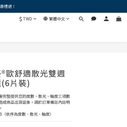
優惠禮遇！
。。
$
TWD
繁體中文
。。
®歐舒適散光雙週
(6片裝)
需完整提供您的度數、散光、軸度三項數
造成商品出貨延後。請於訂單備註內註明
。
 160（依序為度數、散光、軸度）