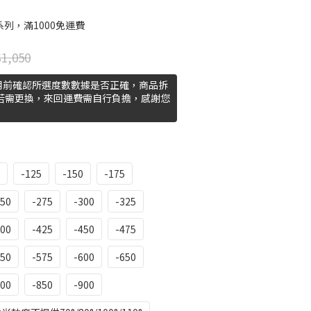
列，滿1000免運費
1,050
用前確認所選度數數據是否正確，商品拆
 若需更換，來回運費需自行負擔，感謝您
-125
-150
-175
250
-275
-300
-325
400
-425
-450
-475
550
-575
-600
-650
800
-850
-900