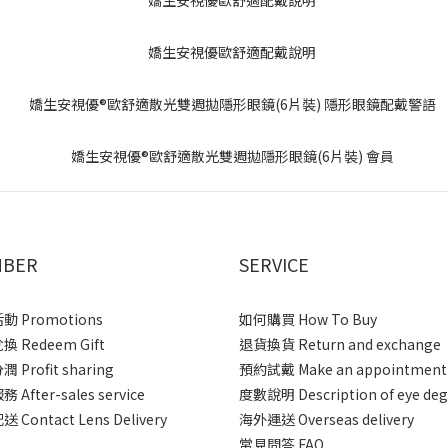
BER
SERVICE
 Promotions
如何購買 How To Buy
 Redeem Gift
退貨換貨 Return and exchange
 Profit sharing
預約試戴 Make an appointment
After-sales service
度數說明 Description of eye deg
 Contact Lens Delivery
海外運送 Overseas delivery
常見問答 FAQ