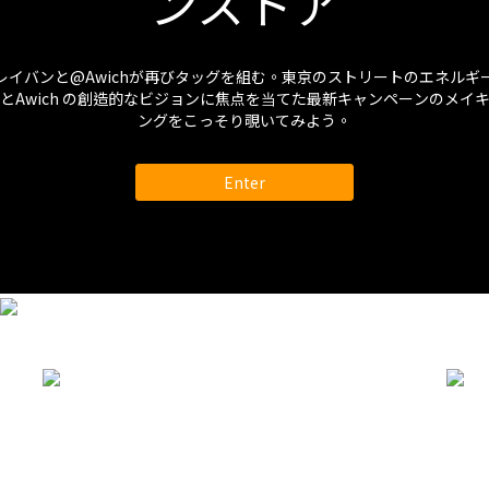
ンストア
ンと‪@Awich‬が再びタッグを組む。東京のストリートのエネルギー
とAwich の創造的なビジョンに焦点を当てた最新キャンペーンのメイ
ングをこっそり覗いてみよう。
Enter
OAKLEY SUNGLASSES