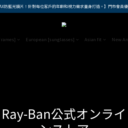
AX防藍光鏡片！針對每位客戶的年齡和視力需求量身打造。】門市會員
馬年新章續寫，視界品味進階，限時禮遇 9 折無上限，12期分期免手續費
馬年新章續寫，視界品味進階，限時禮遇 9 折無上限，12期分期免手續費
Frames]
European [sunglasses]
Asian fit
New Arr
Ray-Ban公式オンライ