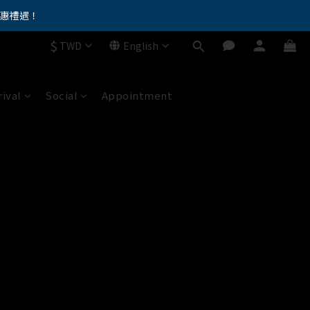
優惠禮遇！
。。
$
TWD
English
。。
ival
Social
Appointment