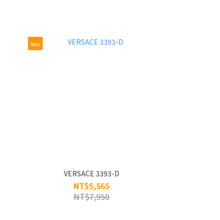
New
VERSACE 3393-D
NT$5,565
NT$7,950