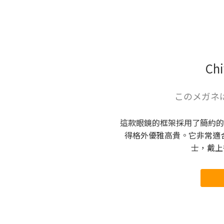
Ch
このメガネ
這款眼鏡的框架採用了簡約的方
得格外優雅高貴。它非常適合
士，戴上