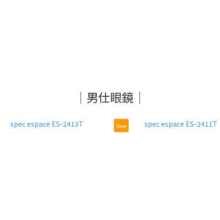
｜男仕眼鏡｜
New