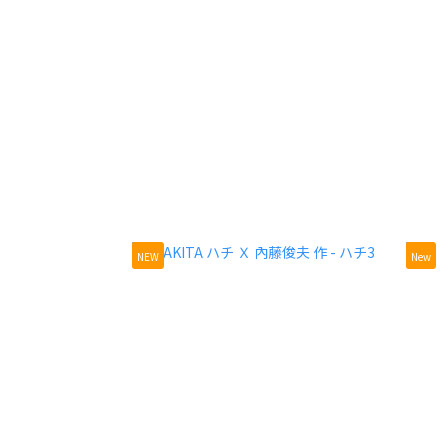
NEW
New