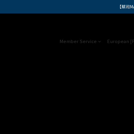
【蔡司M
"
"
Member Service
European [