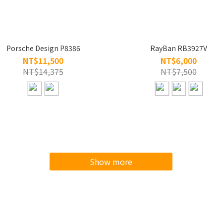
Porsche Design P8386
RayBan RB3927V
NT$11,500
NT$6,000
NT$14,375
NT$7,500
Show more