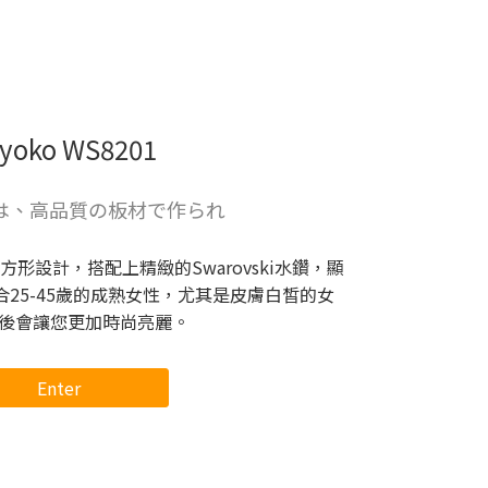
iyoko WS8201
は、高品質の板材で作られ
形設計，搭配上精緻的Swarovski水鑽，顯
25-45歲的成熟女性，尤其是皮膚白皙的女
後會讓您更加時尚亮麗。
Enter