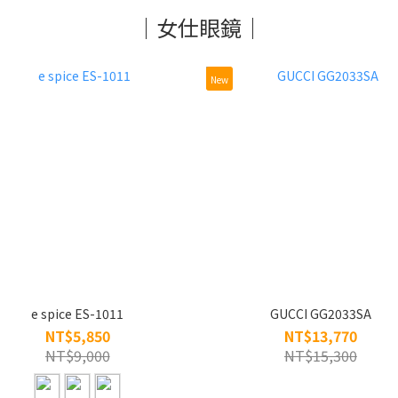
｜女仕眼鏡｜
New
e spice ES-1011
GUCCI GG2033SA
NT$5,850
NT$13,770
NT$9,000
NT$15,300