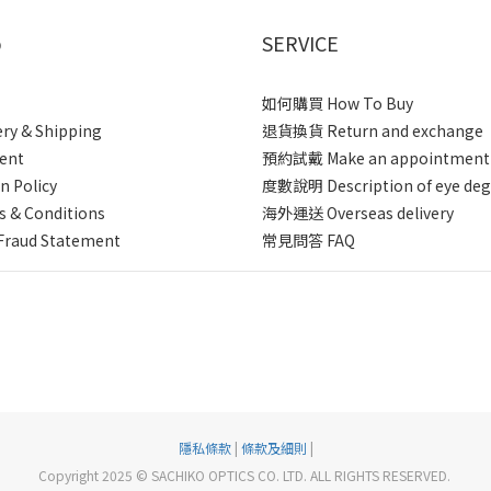
p
SERVICE
如何購買 How To Buy
ery & Shipping
退貨換貨 Return and exchange
ent
預約試戴 Make an appointment
n Policy
度數說明 Description of eye deg
 & Conditions
海外運送 Overseas delivery
Fraud Statement
常見問答 FAQ
隱私條款
|
條款及細則
|
Copyright 2025 © SACHIKO OPTICS CO. LTD. ALL RIGHTS RESERVED.