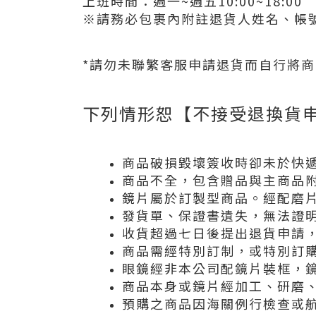
上班時間
：週一~週五10:00~18:00
※請務必包裹內附註退貨人姓名、帳
*請勿未聯繁客服申請退貨而自行將
下列情形恕【不接受退換貨
商品破損毀壞簽收時卻未於快
商品不全，包含贈品與主商品
鏡片屬於訂製型商品。經配磨
發貨單、保證書遺失，無法證
收貨超過七日後提出退貨申請
商品需經特別訂制，或特別訂
眼鏡經非本公司配鏡片裝框，
商品本身或鏡片經加工、研磨
預購之商品因海關例行檢查或