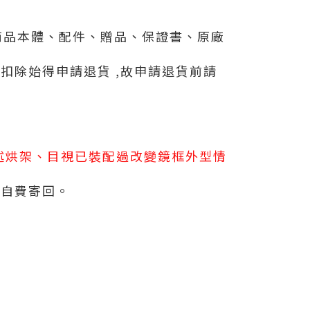
括商品本體、配件、贈品、保證書、原廠
扣除始得申請退貨 ,故申請退貨前請
述烘架、目視已裝配過改變鏡框外型情
好自費寄回。