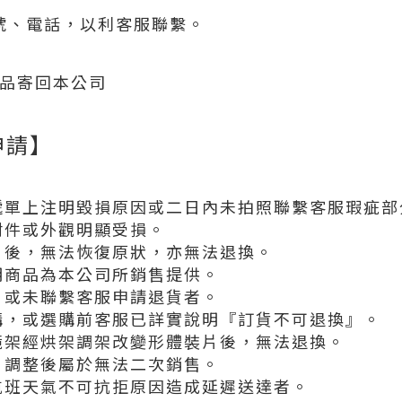
號、電話，以利客服聯繫。
商品寄回本公司
申請】
遞單上注明毀損原因或二日內未拍照聯繫客服瑕疵部
附件或外觀明顯受損。
片後，無法恢復原狀，亦無法退換。
明商品為本公司所銷售提供。
，或未聯繫客服申請退貨者。
購，或選購前客服已詳實說明『訂貨不可退換』。
鏡架經烘架調架改變形體裝片後，無法退換。
、調整後屬於無法二次銷售。
航班天氣不可抗拒原因造成延遲送達者。