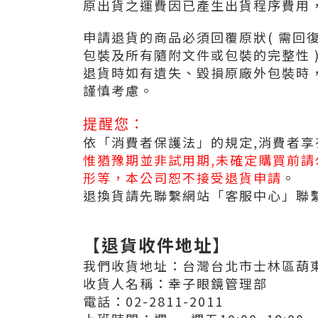
原出貨之運費因已產生出貨程序費用，
申請退貨的商品必須回覆原狀( 需回
包裝及所有隨附文件或包裝的完整性 
退貨時如有遺失、毀損原廠外包裝時
謹慎考慮。
提醒您：
依「消費者保護法」的規定,消費者享
惟猶豫期並非試用期,未確定購買前
形等，本公司恕不接受退貨申請
。
退換貨請先聯繫網站「客服中心」聯
【
退貨收件地址
】
我們收貨地址：台灣台北市士林區葫東
收貨人名稱：幸子眼鏡管理部
電話：02-2811-2011