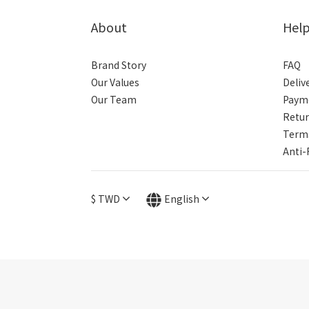
About
Hel
Brand Story
FAQ
Our Values
Deliv
Our Team
Paym
Retur
Terms
Anti-
$
TWD
English