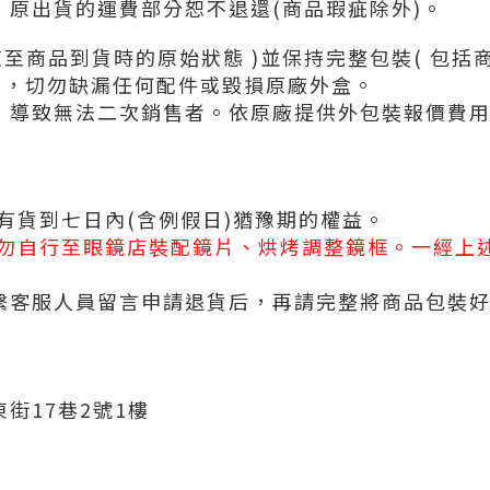
原出貨的運費部分恕不退還(商品瑕疵除外)。
復至商品到貨時的原始狀態 )並保持完整包裝( 包
)，切勿缺漏任何配件或毀損原廠外盒。
，導致無法二次銷售者。依原廠提供外包裝報價費用
有貨到七日內(含例假日)猶豫期的權益。
請勿自行至眼鏡店裝配鏡片、烘烤調整鏡框。一經上
繫客服人員留言申請退貨后，再請完整將商品包裝
街17巷2號1樓