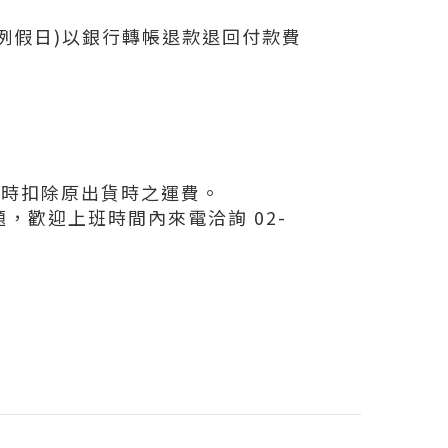
例假日)以銀行轉帳退款退回付款費
貨時扣除原出貨時之運費。
，歡迎上班時間內來電洽詢 02-