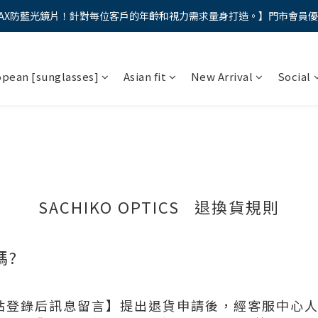
AX防藍光鏡片！針對每位客戶的年齡和視力需求量身打造。】門市會員
馬年新章續寫，視界品味進階，限時禮遇 9 折無上限，12期分期免手續費
馬年新章續寫，視界品味進階，限時禮遇 9 折無上限，12期分期免手續費
opean [sunglasses]
Asian fit
New Arrival
Social
SACHIKO OPTICS 退換貨規則
嗎?
站登錄后訊息留言】提出退貨申請後，經客服中心