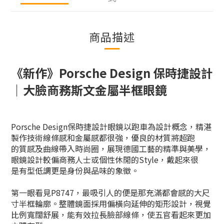
商品描述
《新作》Porsche Design 保時捷設計
｜大臉商務斯文金屬半框眼鏡
Porsche Design保時捷設計眼鏡以跑車為設計概念，精湛
製作技術線條感和金屬感都很強，優良的材質將超跑
的
質感及曲線帶入時尚圈，展現德國工藝的精準與美學，
眼鏡設計較偏商務人士或個性休閒的Style，戴起來很
是
有型低調更是身份與品味的象徵。
第一眼看見P8747，最吸引人的便是那充滿都會感的大尺
寸半框輪廓。整體鏡面採用偏橫向延伸的矩形設計，視覺
比例寬闊舒展，能有效拉長臉部線條，使五官看起來更加