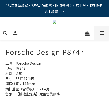
"馬年新章續寫，視界品味進階，限時禮遇 9 折無上限，12期分期
"馬年新章續寫，視界品味進階，限時禮遇 9 折無上限，12期分期
免手續費。。
免手續費。。
全新上市【全視線第九代變色鏡片GEN S】，門市配鏡享限時體驗
優惠價！
【蔡司MAX防藍光鏡片！針對每位客戶的年齡和視力需求量身打
造。】門市會員優惠禮遇！
Porsche Design P8747
"馬年新章續寫，視界品味進階，限時禮遇 9 折無上限，12期分期
免手續費。。
品牌：Porsche Design
型號：P8747
材質：金屬
尺寸：56 □17 145
鏡框總寬：145mm
鏡框重量（含模板）：21.4克
售服：【授權指定店】完整售後服務