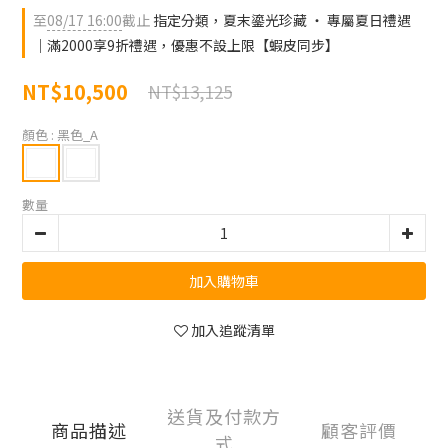
至
08/17 16:00
截止
指定分類，夏末鎏光珍藏 ‧ 專屬夏日禮遇
｜滿2000享9折禮遇，優惠不設上限【蝦皮同步】
NT$10,500
NT$13,125
顏色
: 黑色_A
數量
加入購物車
加入追蹤清單
送貨及付款方
商品描述
顧客評價
式