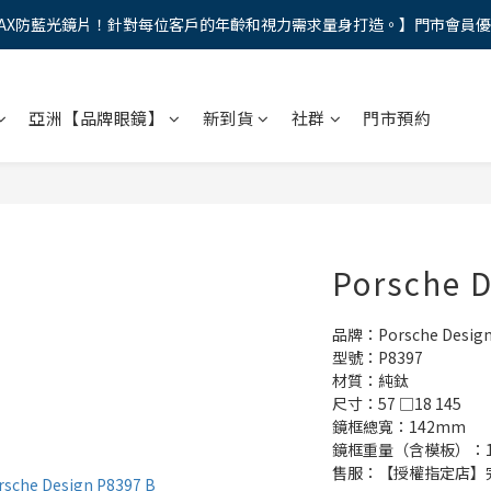
AX防藍光鏡片！針對每位客戶的年齡和視力需求量身打造。】門市會員
馬年新章續寫，視界品味進階，限時禮遇 9 折無上限，12期分期免手續費
馬年新章續寫，視界品味進階，限時禮遇 9 折無上限，12期分期免手續費
亞洲【品牌眼鏡】
新到貨
社群
門市預約
Porsche 
品牌：Porsche Desig
型號：P8397
材質：純鈦
尺寸：57 □18 145
鏡框總寬：142mm
鏡框重量（含模板）：18
售服：【授權指定店】