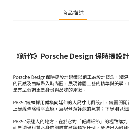
商品描述
《新作》Porsche Design 保
Porsche Design保時捷設計眼鏡以跑車為設計概
的
質感及曲線帶入時尚圈，展現德國工藝的精準與美學，眼
是
有型低調更是身份與品味的象徵。
P8397鏡框採用偏橫向延伸的大尺寸比例設計，鏡面開
上緣線條略帶平直感，展現俐落幹練的氣質；下緣則以細
P8397最迷人的地方，在於它對「低調細節」的極致講
而是透過材質本身的細膩質感與精準比例，營造出內斂卻