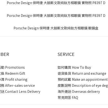
BER
SERVICE
 Promotions
如何購買 How To Buy
 Redeem Gift
退貨換貨 Return and exchange
 Profit sharing
預約試戴 Make an appointment
After-sales service
度數說明 Description of eye deg
 Contact Lens Delivery
海外運送 Overseas delivery
常見問答 FAQ