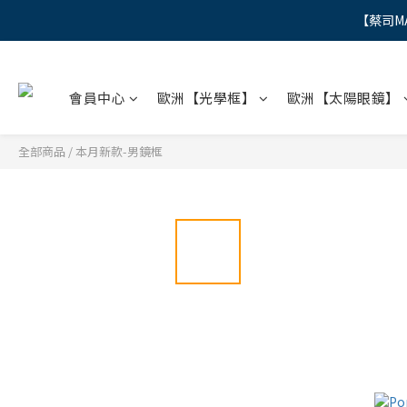
【蔡司M
"
"
會員中心
歐洲【光學框】
歐洲【太陽眼鏡】
全部商品
/
本月新款-男鏡框