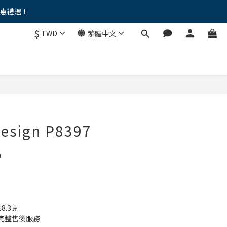
優惠禮遇！
。。
$
TWD
繁體中文
。。
Design P8397
n
.3克
完整售後服務