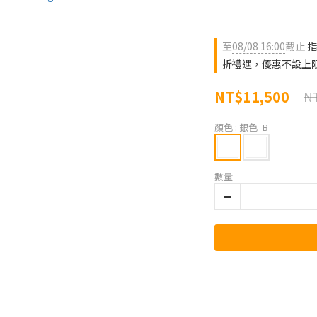
至
08/08 16:00
截止
指
折禮遇，優惠不設上
NT$11,500
NT
顏色
: 銀色_B
數量