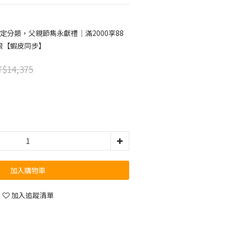
定分類，父親節雋永獻禮｜滿2000享88
限【蝦皮同步】
$14,375
加入購物車
加入追蹤清單