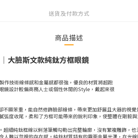
送貨及付款方式
商品描述
時捷設計｜大臉斯文款純鈦方框眼鏡
念，精湛製作技術線條感和金屬感都很強，優良的材質將超跑
鏡設計較偏商務人士或個性休閒的Style，戴起來很
闊卻不顯笨重，能自然修飾臉部線條，帶來更加舒展且大器的視覺
膩弧度收尾，柔和了方框可能帶來的銳利印象，使整體在剛毅與
究。超細純鈦框線以俐落筆觸勾勒出完整輪廓，沒有繁複雕飾，
令人難以忽視的存在感。純鈦材質特有的霧面金屬光澤，在光線