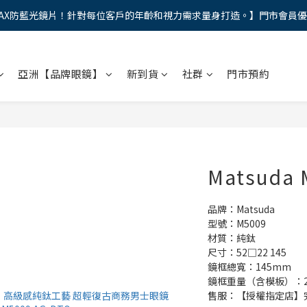
AX防藍光鏡片！針對每位客戶的年齡和視力需求量身打造。】門市會員
馬年新章續寫，視界品味進階，限時禮遇 9 折無上限，12期分期免手續費
馬年新章續寫，視界品味進階，限時禮遇 9 折無上限，12期分期免手續費
亞洲【品牌眼鏡】
新到貨
社群
門市預約
Matsuda 
品牌：Matsuda
型號：M5009
材質：純鈦
尺寸：52□22 145 
鏡框總寬：145mm
鏡框重量（含模板）：2
售服：【授權指定店】