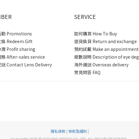
BER
SERVICE
 Promotions
如何購買 How To Buy
 Redeem Gift
退貨換貨 Return and exchange
 Profit sharing
預約試戴 Make an appointment
After-sales service
度數說明 Description of eye deg
 Contact Lens Delivery
海外運送 Overseas delivery
常見問答 FAQ
隱私條款
|
條款及細則
|
Copyright 2025 © SACHIKO OPTICS CO. LTD. ALL RIGHTS RESERVED.