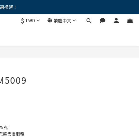
優惠禮遇！
。。
$
TWD
繁體中文
。。
M5009
5克
完整售後服務