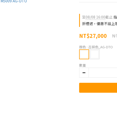
至
08/08 16:00
截止
指
折禮遇，優惠不設上
NT$27,000
NT
顏色
: 古銅色_AG-DTO
數量