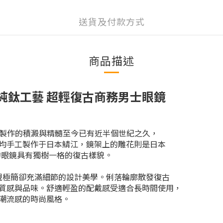
送貨及付款方式
商品描述
級感純鈦工藝 超輕復古商務男士眼鏡
鏡框製作的積澱與精髓至今已有近半個世紀之久，
均手工製作于日本鯖江，鏡架上的雕花則是日本
 的眼鏡具有獨樹一格的復古樣貌。
架，呈現極簡卻充滿細節的設計美學。俐落輪廓散發復古
質感與品味。舒適輕盈的配戴感受適合長時間使用，
潮流感的時尚風格。