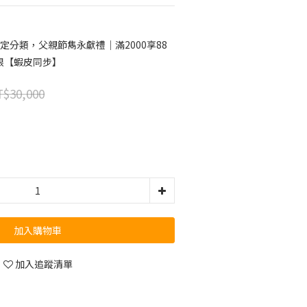
定分類，父親節雋永獻禮｜滿2000享88
限【蝦皮同步】
$30,000
加入購物車
加入追蹤清單