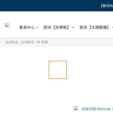
【蔡司M
"
"
會員中心
歐洲【光學框】
歐洲【太陽眼鏡】
全部商品
/
近視框型
/
男-商務