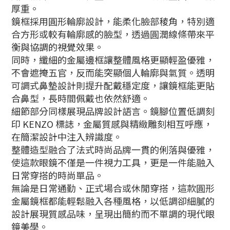
厚重。
鏡框採用圓形輪廓設計，能柔化臉部稜角，特別適
合方形或較有輪廓感的臉型，透過圓潤線條帶來平
衡與協調的視覺效果。
同時，纖細的金屬邊框讓整體風格更顯輕盈優雅，
不會遮掩五官，反而能突顯個人輪廓與氣質。透明
可調式鼻墊設計則提升配戴穩定度，讓鏡框能更貼
合鼻型，長時間佩戴也依然舒適。
細節部分同樣展現品牌設計語言。鏡腳位置低調刻
印 KENZO 標誌，金屬質感與精緻雕刻相互呼應，
在簡潔設計中注入辨識度。
整體造型融合了法式時尚品牌一貫的俐落與優雅，
使這款眼鏡不僅是一件視力工具，更是一件能融入
日常穿搭的時尚單品。
無論是日常通勤、正式場合或休閒穿搭，這款圓形
金屬鏡框都能輕鬆融入各種風格，以低調卻細膩的
設計展現質感品味，呈現出簡約而不單調的現代眼
鏡美學。