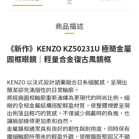
式
商品描述
《新作》KENZO KZ50231U 極簡金屬
圓框眼鏡｜輕量合金復古風鏡框
KENZO 以法式設計語彙融合日系細膩感，呈現出
簡潔卻充滿個性的日常輪廓。
將經典圓框輪廓重新演繹為更現代的時尚比例。細
緻的全框金屬結構搭配輕盈材質，使整體視覺呈現
出俐落且輕巧的質感，不僅減少佩戴時的負擔，也
讓臉部線條更加柔和自然。
金屬鏡框通常具有良好的韌性與耐用度，同時保有
纖細輪廓所帶來的輕盈外觀，使眼鏡既堅固又不顯