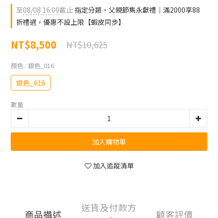
至
08/08 16:00
截止
指定分類，父親節雋永獻禮｜滿2000享88
折禮遇，優惠不設上限【蝦皮同步】
NT$8,500
NT$10,625
顏色
: 銀色_016
銀色_016
數量
加入購物車
加入追蹤清單
送貨及付款方
商品描述
顧客評價