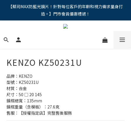
"馬年新章續寫，視界品味進階，限時禮遇 9 折無上限，12期分期
【蔡司MAX防藍光鏡片！針對每位客戶的年齡和視力需求量身打
造。】門市會員優惠禮遇！
免手續費。。
"馬年新章續寫，視界品味進階，限時禮遇 9 折無上限，12期分期
免手續費。。
KENZO KZ50231U
品牌：KENZO
型號：KZ50231U
材質：合金
尺寸：50 □ 20 145 
鏡框總寬：135mm
鏡框重量（含模板）：27.6克
售服：【授權指定店】完整售後服務