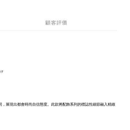
顧客評價
SF
同，展現出都會時尚自信態度。
此款
將配飾系列的標誌性細節融入精緻