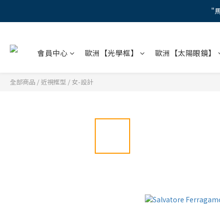
"
"
會員中心
歐洲【光學框】
歐洲【太陽眼鏡】
【蔡司M
"
全部商品
/
近視框型
/
女-設計