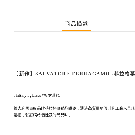
商品描述
【新作】
SALVATORE FERRAGAMO
-
菲拉格
#inItaly #glasses #板材
眼鏡
義大利國寶級品牌菲拉格慕精品眼鏡，通過高質量的設計和工藝來呈現
鏡框，彰顯獨特個性及時尚品味。