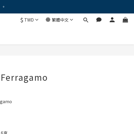
。。
。。
$
TWD
繁體中文
！
優惠禮遇！
。。
 Ferragamo
B
agamo
6克