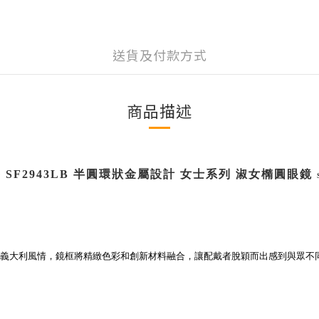
送貨及付款方式
商品描述
慕
SF2943LB
半圓環狀金屬設計
女士系列 淑女橢圓眼鏡
義大利風情，鏡框將精緻色彩和創新材料融合，讓配戴者脫穎而出感到與眾不