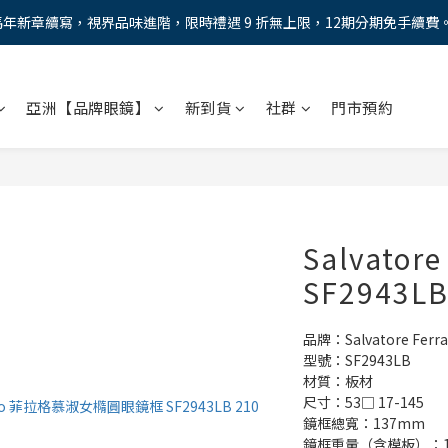
馬年新章續寫，視界品味進階，限時禮遇 9 折無上限，12期分期免手續費
馬年新章續寫，視界品味進階，限時禮遇 9 折無上限，12期分期免手續費
全新上市【全視線第九代變色鏡片GEN S】，門市配鏡享限時體驗優惠價
亞洲【品牌眼鏡】
新到貨
社群
門市預約
AX防藍光鏡片！針對每位客戶的年齡和視力需求量身打造。】門市會員
馬年新章續寫，視界品味進階，限時禮遇 9 折無上限，12期分期免手續費
Salvatore
SF2943L
品牌：Salvatore Ferr
型號：SF2943LB
材質：板材
尺寸：53□ 17-145
鏡框總寬：137mm
鏡框重量（含模板）：1