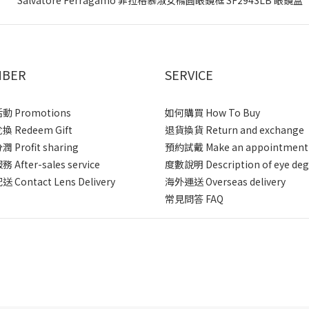
BER
SERVICE
 Promotions
如何購買 How To Buy
 Redeem Gift
退貨換貨 Return and exchange
 Profit sharing
預約試戴 Make an appointment
After-sales service
度數說明 Description of eye deg
 Contact Lens Delivery
海外運送 Overseas delivery
常見問答 FAQ