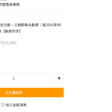
完整售後服務
定分類，父親節雋永獻禮｜滿2000享88
限【蝦皮同步】
$23,000
加入購物車
加入追蹤清單