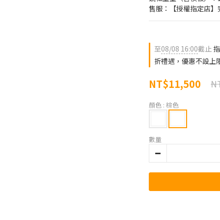
售服：【授權指定店】
至
08/08 16:00
截止
指
折禮遇，優惠不設上
NT$11,500
NT
顏色
: 棕色
數量