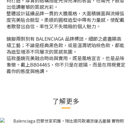
材打造，厚實的結構搭配光滑亮澤的表面，在陽光下散發
出低調奢華的質感光彩。
整體設計延續品牌一貫的大膽風格，大面積鏡面與流線弧
度完美貼合臉型。柔順的圓框造型中帶有力量感，使配戴
者散發出自信、率性又不失精緻的個人魅力。
鏡腳兩側刻有 BALENCIAGA 品牌標誌，細節之處盡顯高
級工藝；不論是經典黑色款，或是溫潤琥珀棕色款，都能
為造型增添不同層次的質感氛圍。
這款墨鏡完美融合時尚與實用，既是風格宣言，也是品味
象徵。戴上BB0446S，你不只是在遮陽，而是在用視覺定
義你的態度與格調。
了解更多