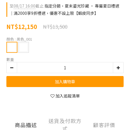
至
08/17 16:00
截止
指定分類，夏末鎏光珍藏 ‧ 專屬夏日禮遇
｜滿2000享9折禮遇，優惠不設上限【蝦皮同步】
NT$12,150
NT$13,500
顏色
: 黑色_001
數量
加入購物車
加入追蹤清單
送貨及付款方
商品描述
顧客評價
式