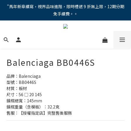
"馬年新章續寫，視界品味進階，限時禮遇 9 折無上限，12期分期
"馬年新章續寫，視界品味進階，限時禮遇 9 折無上限，12期分期
免手續費。。
免手續費。。
全新上市【全視線第九代變色鏡片GEN S】，門市配鏡享限時體驗
優惠價！
【蔡司MAX防藍光鏡片！針對每位客戶的年齡和視力需求量身打
造。】門市會員優惠禮遇！
Balenciaga BB0446S
"馬年新章續寫，視界品味進階，限時禮遇 9 折無上限，12期分期
免手續費。。
品牌：Balenciaga
型號：BB0446S
材質：板材
尺寸：56 □ 20 145
鏡框總寬：145mm
鏡框重量（含模板）：32.2克
售服：【授權指定店】完整售後服務