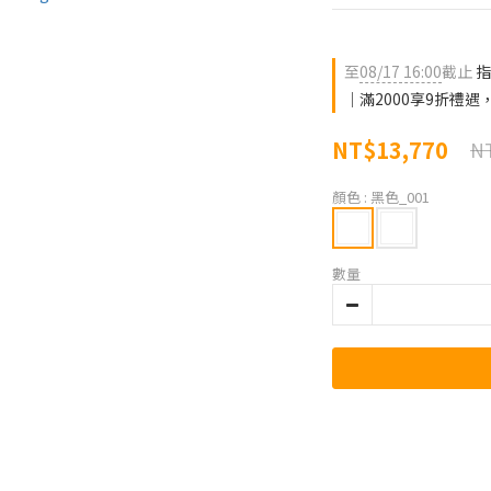
至
08/17 16:00
截止
指
｜滿2000享9折禮
NT$13,770
NT
顏色
: 黑色_001
數量