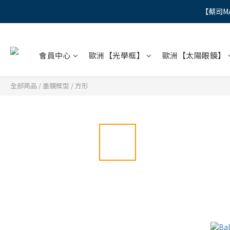
【蔡司M
"
"
會員中心
歐洲【光學框】
歐洲【太陽眼鏡】
全部商品
/
墨鏡框型
/
方形