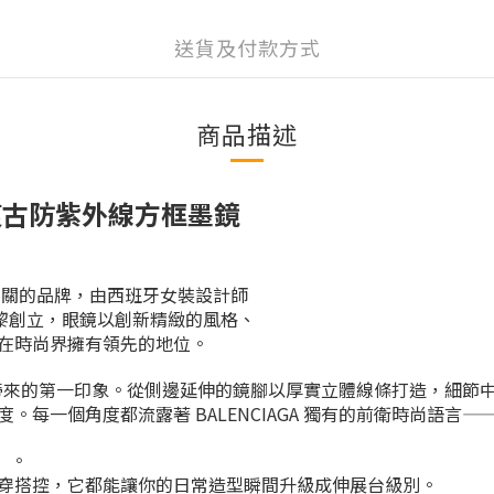
送貨及付款方式
商品描述
復古防紫外線方框
墨鏡
息息相關的品牌，由西班牙女裝設計師
a) 在巴黎創立，眼鏡以創新精緻的風格、
在時尚界擁有領先的地位。
423S帶來的第一印象。從側邊延伸的鏡腳以厚實立體線條打造，細
每一個角度都流露著 BALENCIAGA 獨有的前衛時尚語言
」。
穿搭控，它都能讓你的日常造型瞬間升級成伸展台級別。