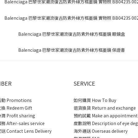
BER
SERVICE
 Promotions
如何購買 How To Buy
 Redeem Gift
退貨換貨 Return and exchange
 Profit sharing
預約試戴 Make an appointment
After-sales service
度數說明 Description of eye deg
 Contact Lens Delivery
海外運送 Overseas delivery