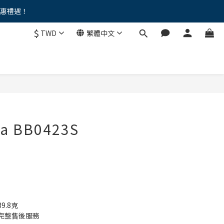
優惠禮遇！
。。
$
TWD
繁體中文
。。
ga BB0423S
.8克
完整售後服務