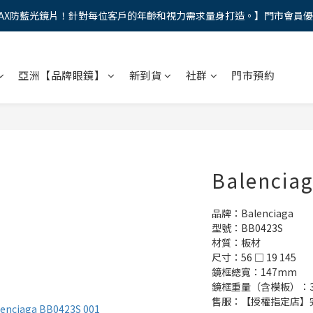
AX防藍光鏡片！針對每位客戶的年齡和視力需求量身打造。】門市會員
馬年新章續寫，視界品味進階，限時禮遇 9 折無上限，12期分期免手續費
馬年新章續寫，視界品味進階，限時禮遇 9 折無上限，12期分期免手續費
亞洲【品牌眼鏡】
新到貨
社群
門市預約
Balencia
品牌：Balenciaga
型號：BB0423S
材質：板材
尺寸：56 □ 19 145
鏡框總寬：147mm
鏡框重量（含模板）：39
售服：【授權指定店】