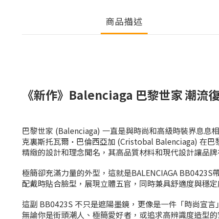
商品描述
《新作》
Balenciaga
巴黎世家
潮流
巴黎世家 (Balenciaga) 一直是與時尚和高級時裝界
克裏斯托瓦爾·巴倫西亞加 (Cristobal Balenciag
精緻的設計和理念聞名，其高品質材料和現代設計讓品牌
極簡卻充滿力量的外型，這就是BALENCIAGA BB0
配戴時貼合臉型，展現立體五官，同時兼具舒適度與穩定度。
這副 BB0423S 不只是遮陽墨鏡，更像是一件「時尚宣言
無論你是街頭潮人、極簡愛好者，或追求高辨識度造型的