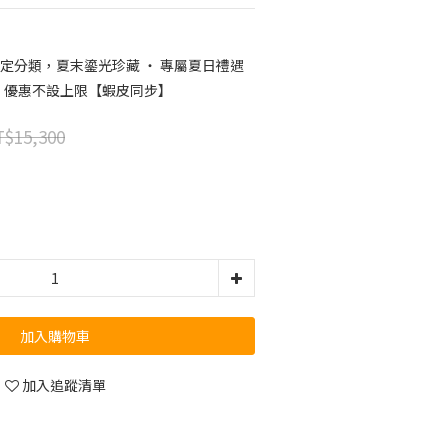
定分類，夏末鎏光珍藏 ‧ 專屬夏日禮遇
遇，優惠不設上限【蝦皮同步】
$15,300
加入購物車
加入追蹤清單