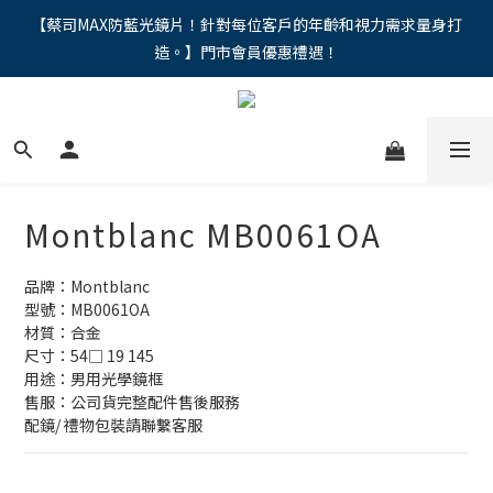
"馬年新章續寫，視界品味進階，限時禮遇 9 折無上限，12期分期
【蔡司MAX防藍光鏡片！針對每位客戶的年齡和視力需求量身打
造。】門市會員優惠禮遇！
免手續費。。
"馬年新章續寫，視界品味進階，限時禮遇 9 折無上限，12期分期
免手續費。。
Montblanc MB0061OA
品牌：Montblanc
型號：MB0061OA
材質：合金
尺寸：54□ 19 145
用途：男用光學鏡框
售服：公司貨完整配件售後服務
配鏡/ 禮物包裝請聯繫客服