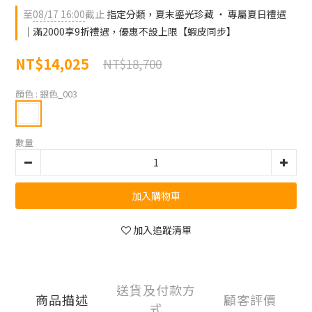
至
08/17 16:00
截止
指定分類，夏末鎏光珍藏 ‧ 專屬夏日禮遇
｜滿2000享9折禮遇，優惠不設上限【蝦皮同步】
NT$14,025
NT$18,700
顏色
: 銀色_003
數量
加入購物車
加入追蹤清單
送貨及付款方
商品描述
顧客評價
式