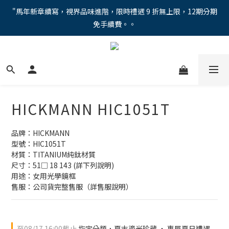
"馬年新章續寫，視界品味進階，限時禮遇 9 折無上限，12期分期
"馬年新章續寫，視界品味進階，限時禮遇 9 折無上限，12期分期
免手續費。。
免手續費。。
全新上市【全視線第九代變色鏡片GEN S】，門市配鏡享限時體驗
優惠價！
【蔡司MAX防藍光鏡片！針對每位客戶的年齡和視力需求量身打
造。】門市會員優惠禮遇！
HICKMANN HIC1051T
"馬年新章續寫，視界品味進階，限時禮遇 9 折無上限，12期分期
免手續費。。
品牌：HICKMANN 
型號：HIC1051T
材質：TITANIUM純鈦材質
尺寸：51□ 18 143 (詳下列說明)
用途：女用光學鏡框
售服：公司貨完整售服（詳售服說明）
至
08/17 16:00
截止
指定分類，夏末鎏光珍藏 ‧ 專屬夏日禮遇