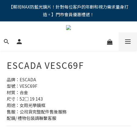
"馬年新章續寫，視界品味進階，限時禮遇 9 折無上限，12期分期
【蔡司MAX防藍光鏡片！針對每位客戶的年齡和視力需求量身打
造。】門市會員優惠禮遇！
免手續費。。
"馬年新章續寫，視界品味進階，限時禮遇 9 折無上限，12期分期
免手續費。。
ESCADA VESC69F
品牌：ESCADA
型號：VESC69F
材質：合金
尺寸：52□ 19 143
用途：女用光學鏡框
售服：公司貨完整配件售後服務 
配鏡/ 禮物包裝請聯繫客服