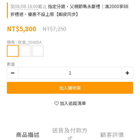
至
08/08 16:00
截止
指定分類，父親節雋永獻禮｜滿2000享88
折禮遇，優惠不設上限【蝦皮同步】
NT$5,800
NT$7,250
顏色
: 玫金_55005A
數量
加入購物車
加入追蹤清單
送貨及付款方
商品描述
顧客評價
式