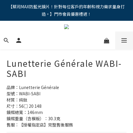
"馬年新章續寫，視界品味進階，限時禮遇 9 折無上限，12期分期
【蔡司MAX防藍光鏡片！針對每位客戶的年齡和視力需求量身打
造。】門市會員優惠禮遇！
免手續費。。
"馬年新章續寫，視界品味進階，限時禮遇 9 折無上限，12期分期
免手續費。。
Lunetterie Générale WABI-
SABI
品牌：Lunetterie Générale
型號：WABI-SABI
材質：純鈦
尺寸：56□ 20 148
鏡框總寬：146mm
鏡框重量（含模板）：30.3克
售服：【授權指定店】完整售後服務