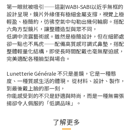
第一眼就被吸引——這副WABI-SABI以近乎無框的
設計呈現，鏡片外緣僅有極細金屬支撐，視覺上極
輕盈、極簡約，彷彿空氣中勾勒出幾何輪廓。
搭配
六角方型鏡片，讓整體造型與眾不同，
低調中流露藝術感。
雖然是極簡設計，但在細節處
卻一點也不馬虎——配備高質感可調式鼻墊，搭配
整體輕量化結構，即使長時間配戴也毫無壓迫感，
完美適配各種臉型與場合。
Lunetterie Générale 不只是墨鏡，它是一種態
度、一種質感生活的體現。 從材料、設計、製作，
到最後戴上臉的那一刻，
你能感受到的不只是舒適與時尚，而是一種無需張
揚卻令人佩服的「低調品味」。
了解更多