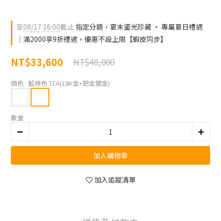
至
08/17 16:00
截止
指定分類，夏末鎏光珍藏 ‧ 專屬夏日禮遇
｜滿2000享9折禮遇，優惠不設上限【蝦皮同步】
NT$33,600
NT$48,000
顏色
: 藍綠色 TEA(18K金+鈀金鍍金)
數量
加入購物車
加入追蹤清單