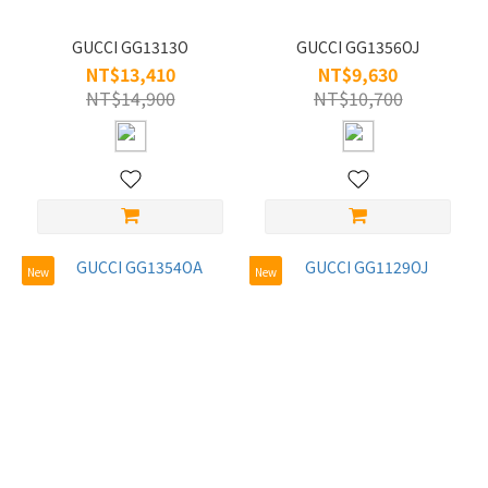
GUCCI GG1313O
GUCCI GG1356OJ
NT$13,410
NT$9,630
NT$14,900
NT$10,700
New
New