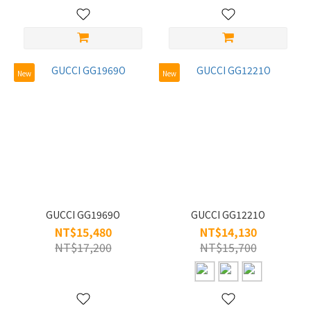
Acetate
(25)
Alloy
(16)
New
New
GUCCI GG1969O
GUCCI GG1221O
NT$15,480
NT$14,130
NT$17,200
NT$15,700