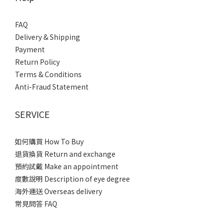
FAQ
Delivery & Shipping
Payment
Return Policy
Terms & Conditions
Anti-Fraud Statement
SERVICE
如何購買 How To Buy
退貨換貨 Return and exchange
預約試戴 Make an appointment
度數說明 Description of eye degree
海外運送 Overseas delivery
常見問答 FAQ