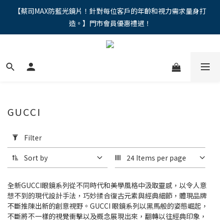
"馬年新章續寫，視界品味進階，限時禮遇 9 折無上限，12期分期
【蔡司MAX防藍光鏡片！針對每位客戶的年齡和視力需求量身打
造。】門市會員優惠禮遇！
免手續費。。
"馬年新章續寫，視界品味進階，限時禮遇 9 折無上限，12期分期
免手續費。。
GUCCI
Apply
Filter
Filter
(0/20)
Sort by
24 Items per page
Price
Range
全新GUCCI眼鏡系列從不同時代和美學風格中汲取靈感，以令人意
(NT$)
想不到的現代設計手法，巧妙揉合復古元素與經典細節，體現品牌
不斷推陳出新的創意視野。GUCCI 眼鏡系列以黑馬般的姿態崛起，
不斷將不一樣的視覺衝擊以及概念展現出來，翻轉以往經典印象，