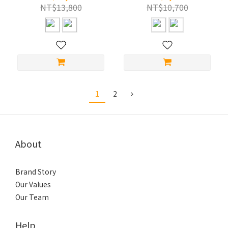
NT$13,800
NT$10,700
1
2
About
Brand Story
Our Values
Our Team
Help