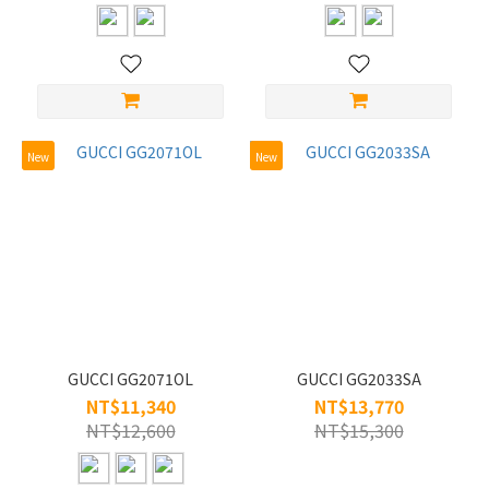
Rimless
(1)
Size
L/56-
New
New
60
(10)
S/45-
49
(2)
M/50-
55
(30)
GUCCI GG2071OL
GUCCI GG2033SA
NT$11,340
NT$13,770
Material
NT$12,600
NT$15,300
Titanium
(3)