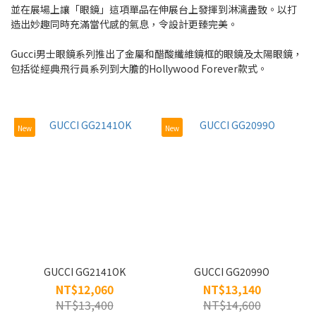
並在展場上讓「眼鏡」這項單品在伸展台上發揮到淋漓盡致。以打
~
造出妙趣同時充滿當代感的氣息，令設計更臻完美。
Gucci男士眼鏡系列推出了金屬和醋酸纖維鏡框的眼鏡及太陽眼鏡，
Type
包括從經典飛行員系列到大膽的Hollywood Forever款式。
Frame
(40)
New
New
For
people
WOMEN
(30)
MEN
(31)
Style
GUCCI GG2141OK
GUCCI GG2099O
NT$12,060
NT$13,140
Full
NT$13,400
NT$14,600
(39)