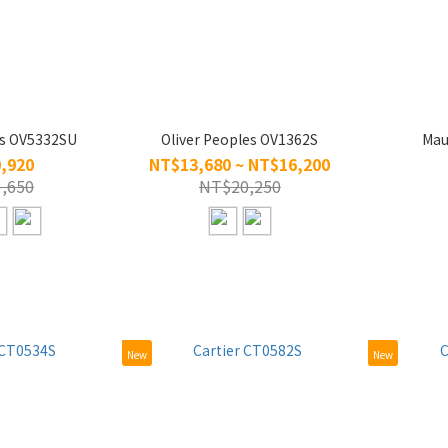
es OV5332SU
Oliver Peoples OV1362S
Mau
,920
NT$13,680 ~ NT$16,200
,650
NT$20,250
New
New