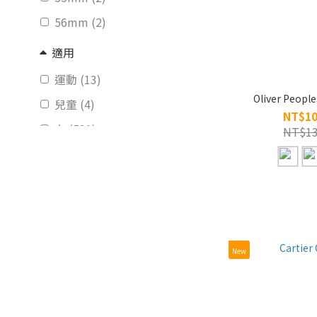
56mm (2)
適用
運動 (13)
Oliver Peopl
兒童 (4)
NT$10
女 (531)
NT$13
男 (470)
樣式
寬臉 (2)
前掛 (1)
New
眉式 (5)
半框 (23)
全框 (626)