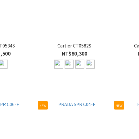
CT0534S
Cartier CT0582S
Ca
,500
NT$80,300
NEW
NEW