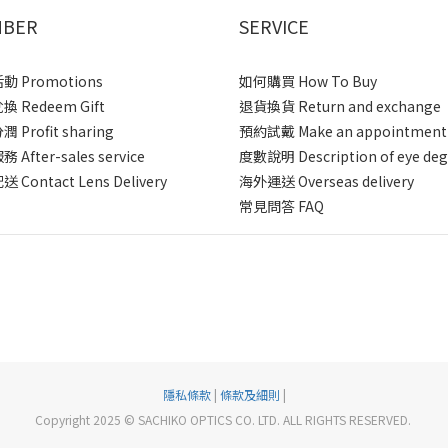
BER
SERVICE
 Promotions
如何購買 How To Buy
 Redeem Gift
退貨換貨 Return and exchange
 Profit sharing
預約試戴 Make an appointment
After-sales service
度數說明 Description of eye deg
 Contact Lens Delivery
海外運送 Overseas delivery
常見問答 FAQ
隱私條款
|
條款及細則
|
Copyright 2025 © SACHIKO OPTICS CO. LTD. ALL RIGHTS RESERVED.