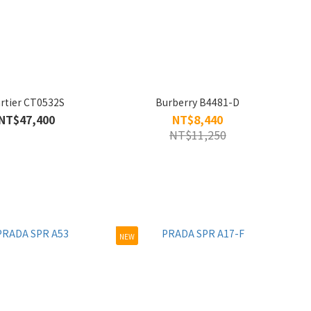
rtier CT0532S
Burberry B4481-D
NT$47,400
NT$8,440
NT$11,250
NEW