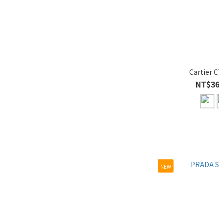
無框 (54)
鏡片寬
XL/61-65 (102)
L/56-60 (292)
Cartier 
NT$36
S/45-49 (20)
M/50-55 (277)
材質
木質 (2)
SPX纖維 (3)
NEW
薄鋼 (5)
純鈦 (37)
板材 (342)