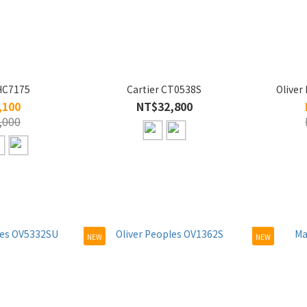
HC7175
Cartier CT0538S
Oliver
,100
NT$32,800
,000
NEW
NEW