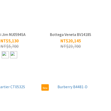
i Jim MJ0594SA
Bottega Veneta BV1418S
NT$5,130
NT$20,145
NT$5,700
NT$23,700
New