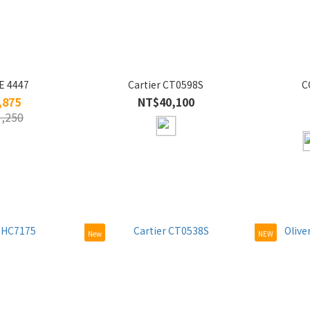
E 4447
Cartier CT0598S
C
,875
NT$40,100
,250
New
NEW