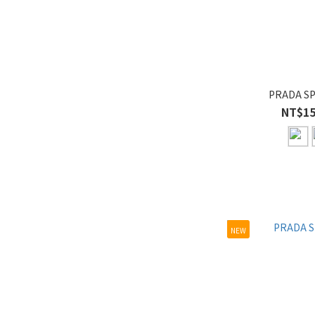
合金 (281)
PRADA SP
NT$15
NEW