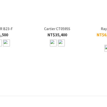
R B23-F
Cartier CT0595S
Ray
,500
NT$35,400
NT$6,