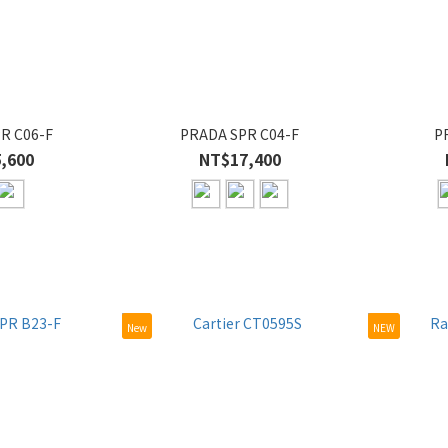
R C06-F
PRADA SPR C04-F
P
,600
NT$17,400
New
NEW