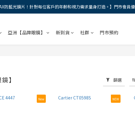
AX防藍光鏡片！針對每位客戶的年齡和視力需求量身打造。】門市會員
馬年新章續寫，視界品味進階，限時禮遇 9 折無上限，12期分期免手續費
馬年新章續寫，視界品味進階，限時禮遇 9 折無上限，12期分期免手續費
亞洲【品牌眼鏡】
新到貨
社群
門市預約
眼鏡】
篩選
New
NEW